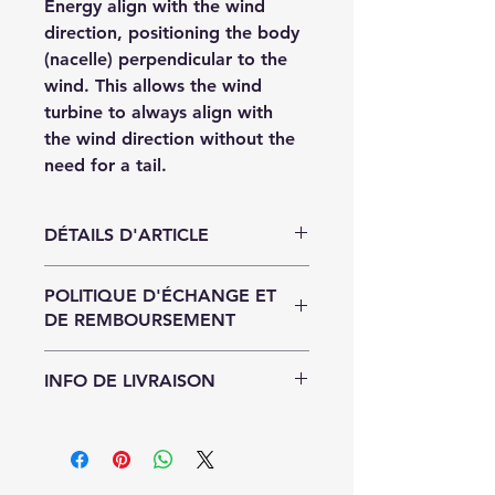
Energy align with the wind 
direction, positioning the body 
(nacelle) perpendicular to the 
wind. This allows the wind 
turbine to always align with 
the wind direction without the 
need for a tail.
DÉTAILS D'ARTICLE
Détails d'article. Saisissez ici les 
POLITIQUE D'ÉCHANGE ET
caractéristiques de l'article : taille, 
DE REMBOURSEMENT
matière et autres détails utiles. Cet 
emplacement est idéal pour 
Politique d'échange et de 
expliquer les avantages de cet 
INFO DE LIVRAISON
remboursement. Informez vos 
article à vos clients.
visiteurs des conditions d'échange 
Condition de livraison. Idéal pour 
et de remboursement des articles 
ajouter davantage de détails sur 
qu'ils achètent sur votre site. 
vos modes de livraison et 
Énoncez clairement vos conditions 
conditionnement et vos prix. 